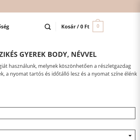
őség
Kosár /
0
Ft
0
IKÉS GYEREK BODY, NÉVVEL
iát használunk, melynek köszönhetően a részletgazdag
ek, a nyomat tartós és időtálló lesz és a nyomat színe élénk