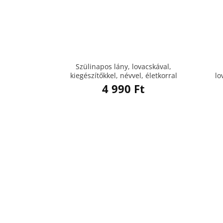
Szülinapos lány, lovacskával,
kiegészítőkkel, névvel, életkorral
lo
4 990
Ft