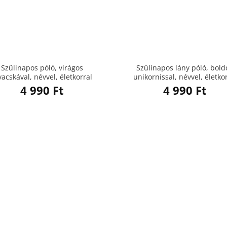
Szülinapos póló, virágos
Szülinapos lány póló, bold
vacskával, névvel, életkorral
unikornissal, névvel, életko
4 990
Ft
4 990
Ft