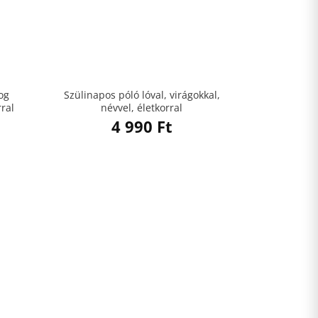
og
Szülinapos póló lóval, virágokkal,
rral
névvel, életkorral
4 990
Ft