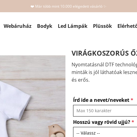
❤️ Már több mint 10.000 elégedett vásárló ✨
Webáruház
Bodyk
Led Lámpák
Plüssök
Elérhet
VIRÁGKOSZORÚS ŐZ
Nyomtatásnál DTF technológ
minták is jól láthatóak leszn
és erős.
Írd ide a nevet/neveket
*
Hosszú vagy rövid ujjú?
*