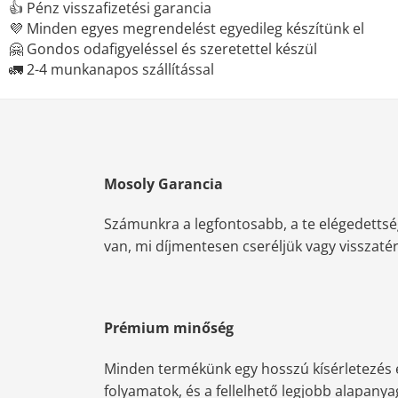
👍 Pénz visszafizetési garancia
💜 Minden egyes megrendelést egyedileg készítünk el
🤗 Gondos odafigyeléssel és szeretettel készül
🚛 2-4 munkanapos szállítással
Mosoly Garancia
Számunkra a legfontosabb, a te elégedettsé
van, mi díjmentesen cseréljük vagy visszatérít
Prémium minőség
Minden termékünk egy hosszú kísérletezés e
folyamatok, és a fellelhető legjobb alapany