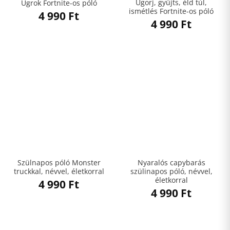
Ugorj, gyűjts, éld túl,
Ugrok Fortnite-os póló
ismétlés Fortnite-os póló
4 990
Ft
4 990
Ft
Szülnapos póló Monster
Nyaralós capybarás
truckkal, névvel, életkorral
szülinapos póló, névvel,
életkorral
4 990
Ft
4 990
Ft