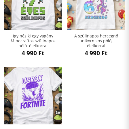
Így néz ki egy vagány
A szülinapos hercegnő
Minecraftos szülinapos
unikornisos póló,
póló, életkorral
életkorral
4 990
Ft
4 990
Ft