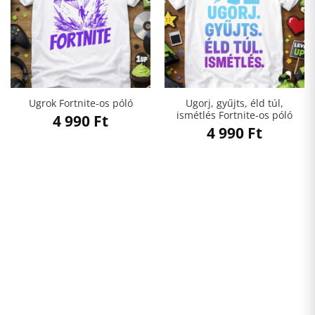
Ugorj, gyűjts, éld túl,
Ugrok Fortnite-os póló
ismétlés Fortnite-os póló
4 990
Ft
4 990
Ft