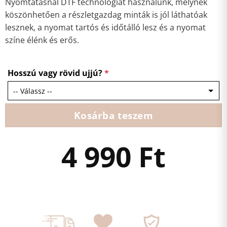
Nyomtatásnál DTF technológiát használunk, melynek
köszönhetően a részletgazdag minták is jól láthatóak
lesznek, a nyomat tartós és időtálló lesz és a nyomat
színe élénk és erős.
Hosszú vagy rövid ujjú?
*
Kosárba teszem
4 990
Ft