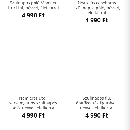
Szülnapos póló Monster
Nyaralós capybarás
truckkal, névvel, életkorral
szülinapos póló, névvel,
életkorral
4 990
Ft
4 990
Ft
Nem érsz utol,
Szülinapos fiú,
versenyautós szülinapos
építőkockás figurával,
póló, névvel, életkorral
névvel, életkorral
4 990
Ft
4 990
Ft