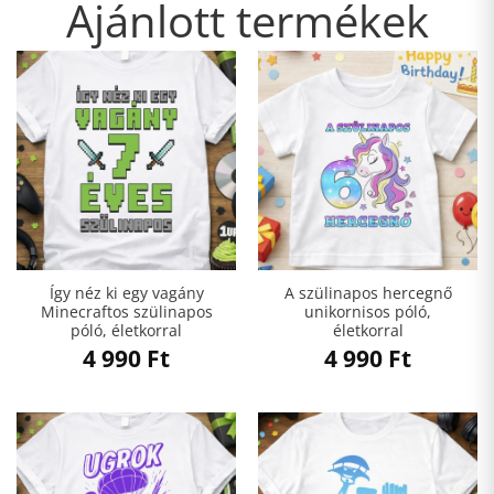
Ajánlott termékek
Így néz ki egy vagány
A szülinapos hercegnő
Minecraftos szülinapos
unikornisos póló,
póló, életkorral
életkorral
4 990
Ft
4 990
Ft