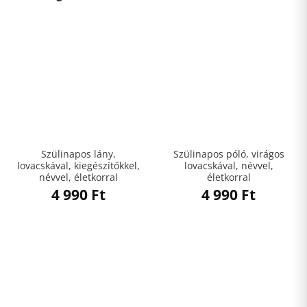
Szülinapos lány,
Szülinapos póló, virágos
lovacskával, kiegészítőkkel,
lovacskával, névvel,
névvel, életkorral
életkorral
4 990
Ft
4 990
Ft