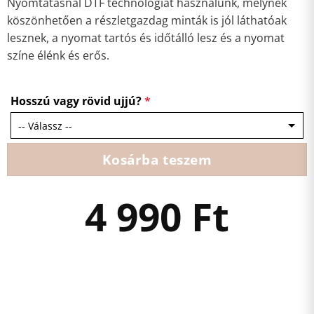
Nyomtatásnál DTF technológiát használunk, melynek
köszönhetően a részletgazdag minták is jól láthatóak
lesznek, a nyomat tartós és időtálló lesz és a nyomat
színe élénk és erős.
Hosszú vagy rövid ujjú?
*
Kosárba teszem
4 990
Ft