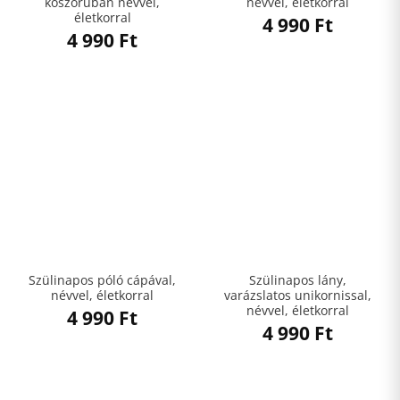
koszorúban névvel,
névvel, életkorral
életkorral
4 990
Ft
4 990
Ft
Szülinapos póló cápával,
Szülinapos lány,
névvel, életkorral
varázslatos unikornissal,
névvel, életkorral
4 990
Ft
4 990
Ft