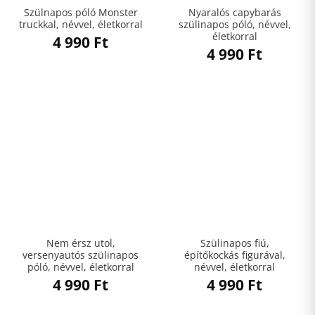
Szülnapos póló Monster
Nyaralós capybarás
truckkal, névvel, életkorral
szülinapos póló, névvel,
életkorral
4 990
Ft
4 990
Ft
Nem érsz utol,
Szülinapos fiú,
versenyautós szülinapos
építőkockás figurával,
póló, névvel, életkorral
névvel, életkorral
4 990
Ft
4 990
Ft