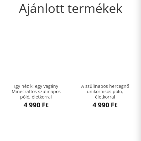
Ajánlott termékek
Így néz ki egy vagány
A szülinapos hercegnő
Minecraftos szülinapos
unikornisos póló,
póló, életkorral
életkorral
4 990
Ft
4 990
Ft