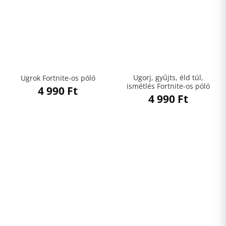
Ugorj, gyűjts, éld túl,
Ugrok Fortnite-os póló
ismétlés Fortnite-os póló
4 990
Ft
4 990
Ft