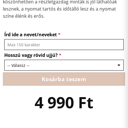
köszönhetően a részletgazdag minták is jól láthatóak
lesznek, a nyomat tartós és időtálló lesz és a nyomat
színe élénk és erős.
Írd ide a nevet/neveket
*
Hosszú vagy rövid ujjú?
*
Kosárba teszem
4 990
Ft