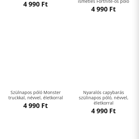
ismétlés Fortnite-os póló
4 990
Ft
4 990
Ft
Szülnapos póló Monster
Nyaralós capybarás
truckkal, névvel, életkorral
szülinapos póló, névvel,
életkorral
4 990
Ft
4 990
Ft