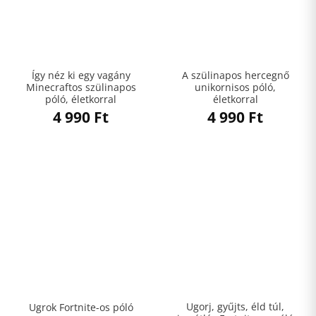
Így néz ki egy vagány
A szülinapos hercegnő
Minecraftos szülinapos
unikornisos póló,
póló, életkorral
életkorral
4 990
Ft
4 990
Ft
Ugorj, gyűjts, éld túl,
Ugrok Fortnite-os póló