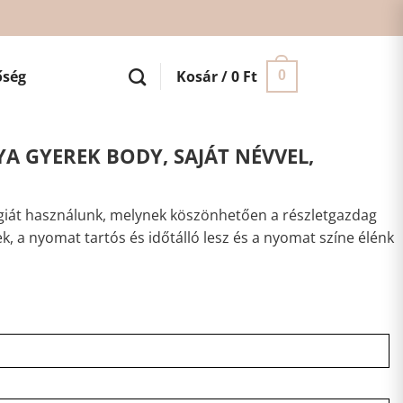
őség
Kosár /
0
Ft
0
A GYEREK BODY, SAJÁT NÉVVEL,
iát használunk, melynek köszönhetően a részletgazdag
ek, a nyomat tartós és időtálló lesz és a nyomat színe élénk