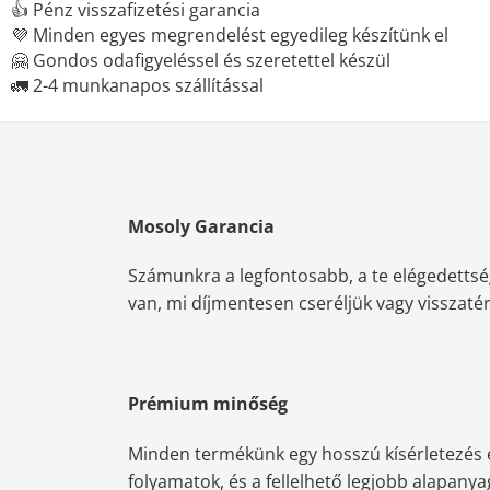
👍 Pénz visszafizetési garancia
💜 Minden egyes megrendelést egyedileg készítünk el
🤗 Gondos odafigyeléssel és szeretettel készül
🚛 2-4 munkanapos szállítással
Mosoly Garancia
Számunkra a legfontosabb, a te elégedettsé
van, mi díjmentesen cseréljük vagy visszatérít
Prémium minőség
Minden termékünk egy hosszú kísérletezés e
folyamatok, és a fellelhető legjobb alapany