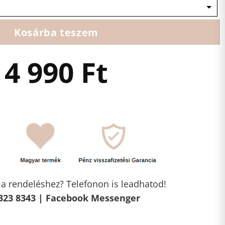
Kosárba teszem
4 990
Ft
l a rendeléshez? Telefonon is leadhatod!
323 8343 |
Facebook Messenger