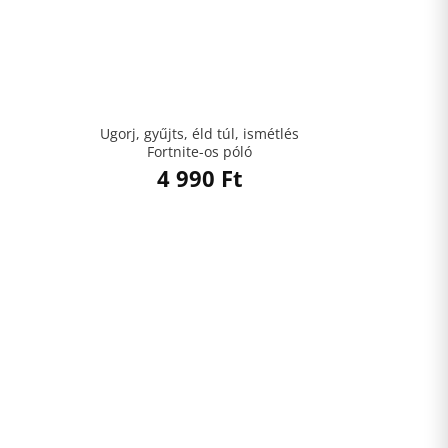
Ugorj, gyűjts, éld túl, ismétlés
Fortnite-os póló
4 990
Ft