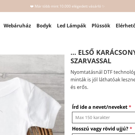
❤️ Már több mint 10.000 elégedett vásárló ✨
Webáruház
Bodyk
Led Lámpák
Plüssök
Elérhet
… ELSŐ KARÁCSONY
SZARVASSAL
Nyomtatásnál DTF technológ
minták is jól láthatóak leszn
és erős.
Írd ide a nevet/neveket
*
Hosszú vagy rövid ujjú?
*