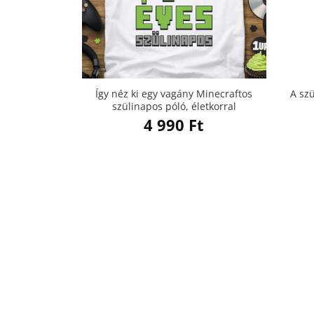
Így néz ki egy vagány Minecraftos
A sz
szülinapos póló, életkorral
4 990
Ft