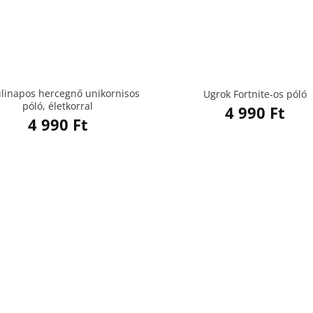
ülinapos hercegnő unikornisos
Ugrok Fortnite-os póló
póló, életkorral
4 990
Ft
4 990
Ft