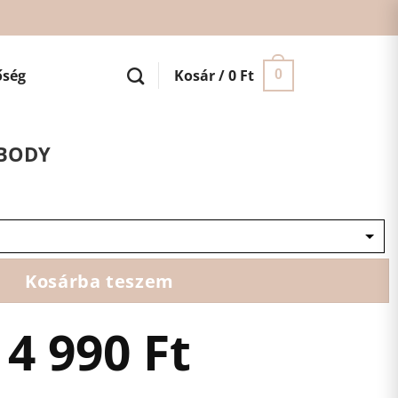
őség
Kosár /
0
Ft
0
 BODY
Kosárba teszem
4 990
Ft