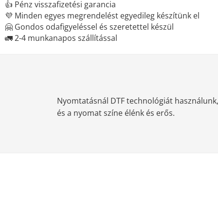
👍 Pénz visszafizetési garancia
💜 Minden egyes megrendelést egyedileg készítünk el
🤗 Gondos odafigyeléssel és szeretettel készül
🚛 2-4 munkanapos szállítással
Nyomtatásnál DTF technológiát használunk, m
és a nyomat színe élénk és erős.