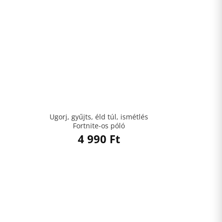
Ugorj, gyűjts, éld túl, ismétlés
Fortnite-os póló
4 990
Ft