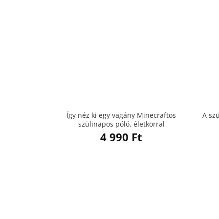
Így néz ki egy vagány Minecraftos
A sz
szülinapos póló, életkorral
4 990
Ft