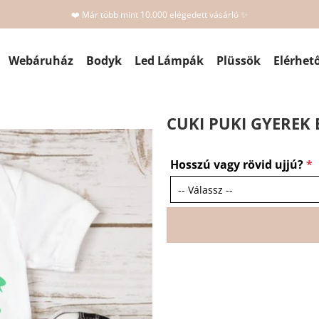
❤️ Már több mint 10.000 elégedett vásárló ✨
Webáruház
Bodyk
Led Lámpák
Plüssök
Elérhet
CUKI PUKI GYEREK
Hosszú vagy rövid ujjú?
*