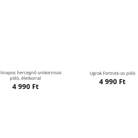
ülinapos hercegnő unikornisos
Ugrok Fortnite-os póló
póló, életkorral
4 990
Ft
4 990
Ft