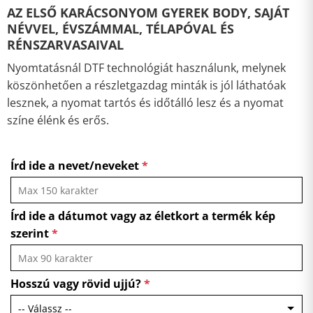
AZ ELSŐ KARÁCSONYOM GYEREK BODY, SAJÁT
NÉVVEL, ÉVSZÁMMAL, TÉLAPÓVAL ÉS
RÉNSZARVASAIVAL
Nyomtatásnál DTF technológiát használunk, melynek
köszönhetően a részletgazdag minták is jól láthatóak
lesznek, a nyomat tartós és időtálló lesz és a nyomat
színe élénk és erős.
Írd ide a nevet/neveket
*
Írd ide a dátumot vagy az életkort a termék kép
szerint
*
Hosszú vagy rövid ujjú?
*