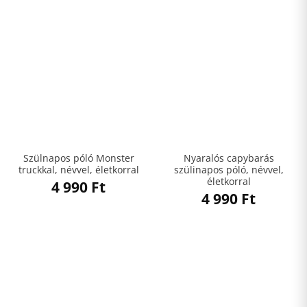
Szülnapos póló Monster
Nyaralós capybarás
truckkal, névvel, életkorral
szülinapos póló, névvel,
életkorral
4 990
Ft
4 990
Ft