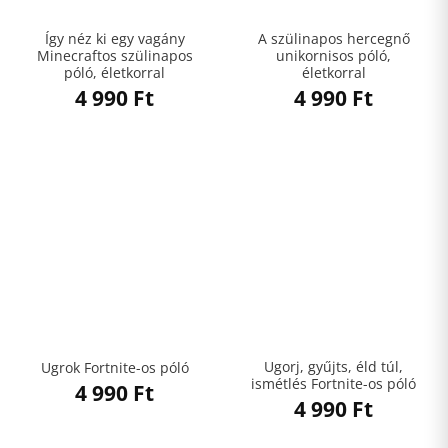
Így néz ki egy vagány
A szülinapos hercegnő
Minecraftos szülinapos
unikornisos póló,
póló, életkorral
életkorral
4 990
Ft
4 990
Ft
Ugorj, gyűjts, éld túl,
Ugrok Fortnite-os póló
ismétlés Fortnite-os póló
4 990
Ft
4 990
Ft