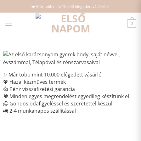
Skip
❤️ Már több mint 10.000 elégedett vásárló ✨
to
content
0
✨ Már több mint 10.000 elégedett vásárló
💖 Hazai kézműves termék
👍 Pénz visszafizetési garancia
💜 Minden egyes megrendelést egyedileg készítünk el
🤗 Gondos odafigyeléssel és szeretettel készül
🚛 2-4 munkanapos szállítással