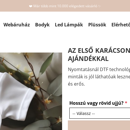
❤️ Már több mint 10.000 elégedett vásárló ✨
Webáruház
Bodyk
Led Lámpák
Plüssök
Elérhet
AZ ELSŐ KARÁCSO
AJÁNDÉKKAL
Nyomtatásnál DTF technológ
minták is jól láthatóak leszn
és erős.
Hosszú vagy rövid ujjú?
*