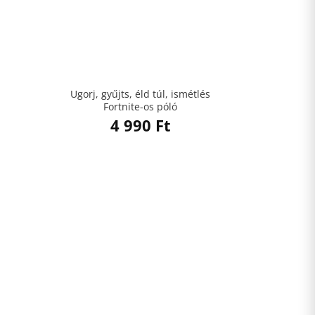
Ugorj, gyűjts, éld túl, ismétlés
Fortnite-os póló
4 990
Ft