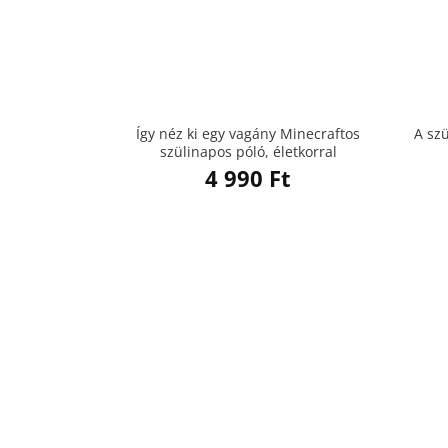
Így néz ki egy vagány Minecraftos
A sz
szülinapos póló, életkorral
4 990
Ft