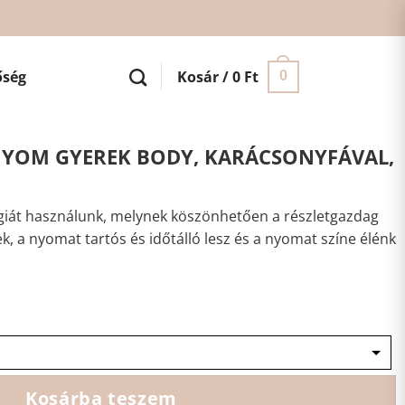
őség
Kosár /
0
Ft
0
NYOM GYEREK BODY, KARÁCSONYFÁVAL,
iát használunk, melynek köszönhetően a részletgazdag
ek, a nyomat tartós és időtálló lesz és a nyomat színe élénk
Kosárba teszem