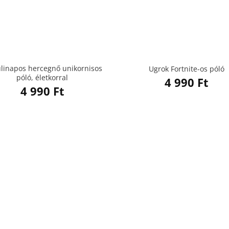
ülinapos hercegnő unikornisos
Ugrok Fortnite-os póló
póló, életkorral
4 990
Ft
4 990
Ft