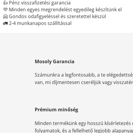
👍 Pénz visszafizetési garancia
💜 Minden egyes megrendelést egyedileg készítünk el
🤗 Gondos odafigyeléssel és szeretettel készül
🚛 2-4 munkanapos szállítással
Mosoly Garancia
Számunkra a legfontosabb, a te elégedettsé
van, mi díjmentesen cseréljük vagy visszatérít
Prémium minőség
Minden termékünk egy hosszú kísérletezés e
folyamatok, és a fellelhető legjobb alapany