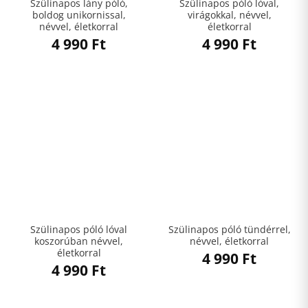
Szülinapos lány póló,
Szülinapos póló lóval,
boldog unikornissal,
virágokkal, névvel,
névvel, életkorral
életkorral
4 990
Ft
4 990
Ft
Szülinapos póló lóval
Szülinapos póló tündérrel,
koszorúban névvel,
névvel, életkorral
életkorral
4 990
Ft
4 990
Ft