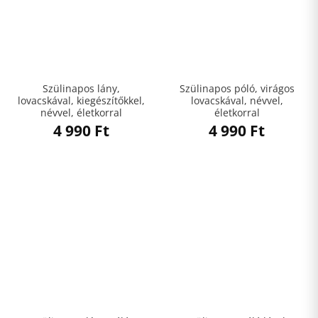
Szülinapos lány,
Szülinapos póló, virágos
lovacskával, kiegészítőkkel,
lovacskával, névvel,
névvel, életkorral
életkorral
4 990
Ft
4 990
Ft