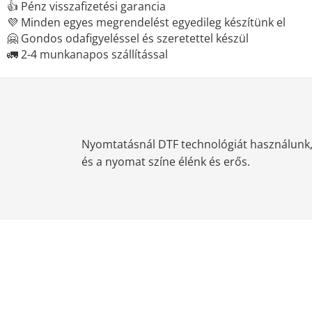
👍 Pénz visszafizetési garancia
💜 Minden egyes megrendelést egyedileg készítünk el
🤗 Gondos odafigyeléssel és szeretettel készül
🚛 2-4 munkanapos szállítással
Nyomtatásnál DTF technológiát használunk, m
és a nyomat színe élénk és erős.