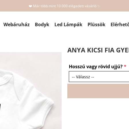
❤️ Már több mint 10.000 elégedett vásárló ✨
Webáruház
Bodyk
Led Lámpák
Plüssök
Elérhet
ANYA KICSI FIA GY
Hosszú vagy rövid ujjú?
*