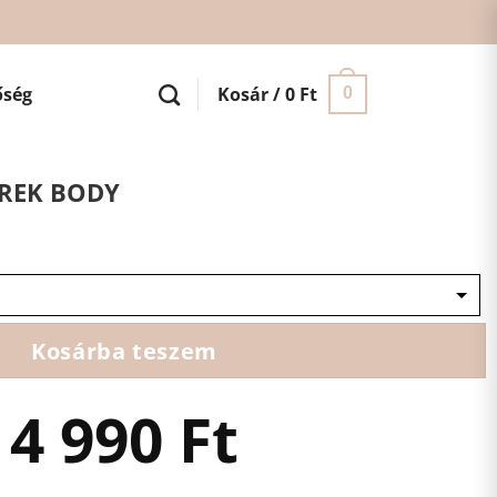
őség
Kosár /
0
Ft
0
EREK BODY
Kosárba teszem
4 990
Ft