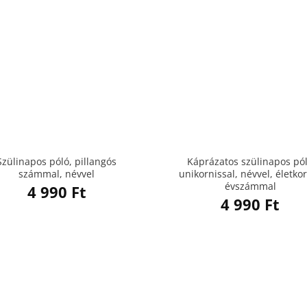
Szülinapos póló, pillangós
Káprázatos szülinapos pó
számmal, névvel
unikornissal, névvel, életkor
évszámmal
4 990
Ft
4 990
Ft