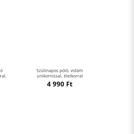
ló
Szülinapos póló, vidám
ral,
unikornissal, életkorral
4 990
Ft