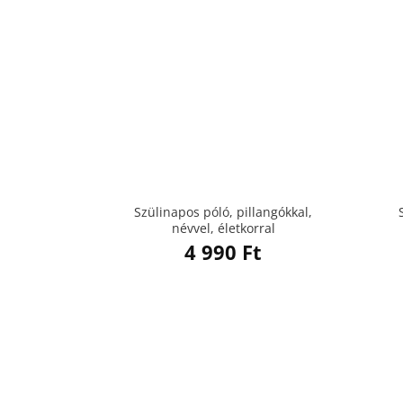
Szülinapos póló, pillangókkal,
névvel, életkorral
4 990
Ft