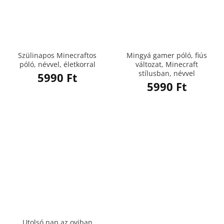
Szülinapos Minecraftos
Mingyá gamer póló, fiús
póló, névvel, életkorral
változat, Minecraft
stílusban, névvel
5990
Ft
5990
Ft
Utolsó nap az oviban