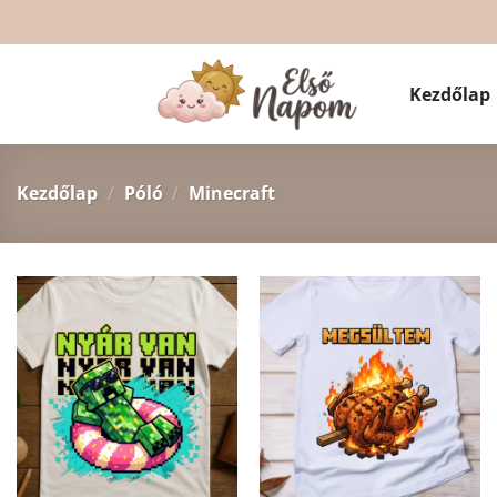
Skip
to
content
Kezdőlap
Kezdőlap
/
Póló
/
Minecraft