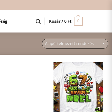
őség
Kosár /
0
Ft
0