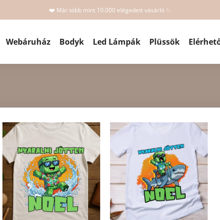
❤️ Már több mint 10.000 elégedett vásárló ✨
Webáruház
Bodyk
Led Lámpák
Plüssök
Elérhet