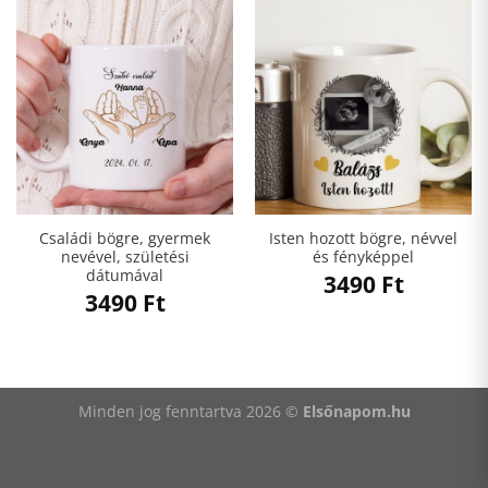
Családi bögre, gyermek
Isten hozott bögre, névvel
nevével, születési
és fényképpel
dátumával
3490
Ft
3490
Ft
Minden jog fenntartva 2026 ©
Elsőnapom.hu