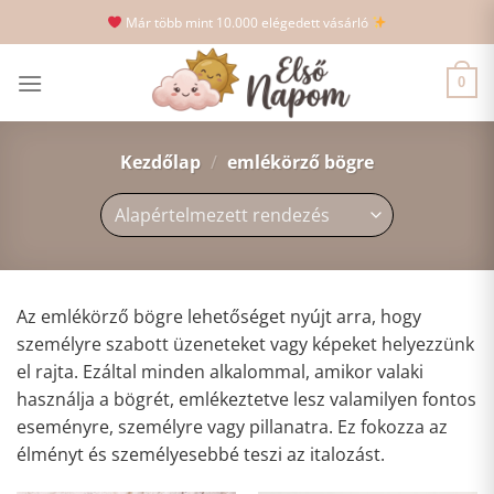
Skip
Már több mint 10.000 elégedett vásárló
to
content
0
Kezdőlap
/
emlékörző bögre
Az emlékörző bögre lehetőséget nyújt arra, hogy
személyre szabott üzeneteket vagy képeket helyezzünk
el rajta. Ezáltal minden alkalommal, amikor valaki
használja a bögrét, emlékeztetve lesz valamilyen fontos
eseményre, személyre vagy pillanatra. Ez fokozza az
élményt és személyesebbé teszi az italozást.