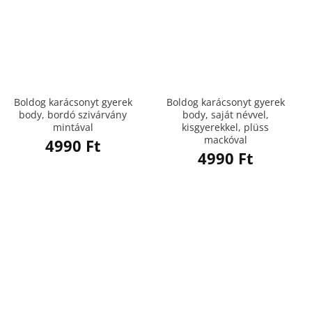
Boldog karácsonyt gyerek
Boldog karácsonyt gyerek
body, bordó szivárvány
body, saját névvel,
mintával
kisgyerekkel, plüss
mackóval
4990
Ft
4990
Ft