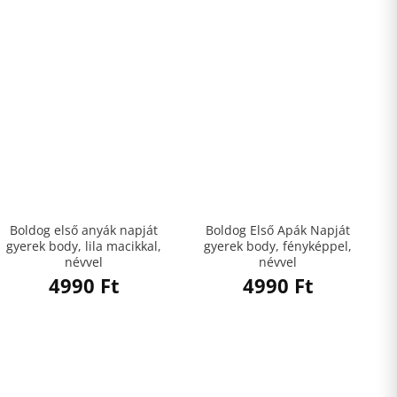
Boldog első anyák napját
Boldog Első Apák Napját
gyerek body, lila macikkal,
gyerek body, fényképpel,
névvel
névvel
4990
Ft
4990
Ft