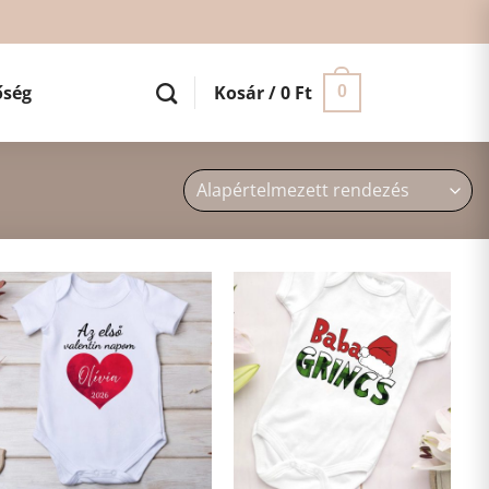
őség
Kosár /
0
Ft
0