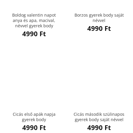
Boldog valentin napot
Borzos gyerek body saját
anya és apa, macival,
névvel
névvel gyerek body
4990
Ft
4990
Ft
Cicás első apák napja
Cicás második szülinapos
gyerek body
gyerek body saját névvel
4990
Ft
4990
Ft