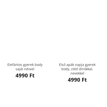
Elefántos gyerek body
Első apák napja gyerek
saját névvel
body, zöld dínókkal,
nevekkel
4990
Ft
4990
Ft