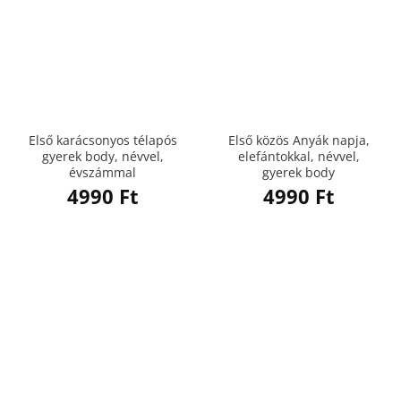
Első karácsonyos télapós
Első közös Anyák napja,
gyerek body, névvel,
elefántokkal, névvel,
évszámmal
gyerek body
4990
Ft
4990
Ft