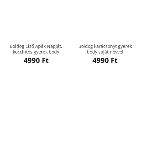
Boldog Első Apák Napját,
Boldog karácsonyt gyerek
koccintós gyerek body
body saját névvel
4990
Ft
4990
Ft