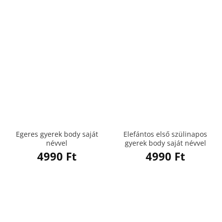
Egeres gyerek body saját
Elefántos első szülinapos
névvel
gyerek body saját névvel
4990
Ft
4990
Ft