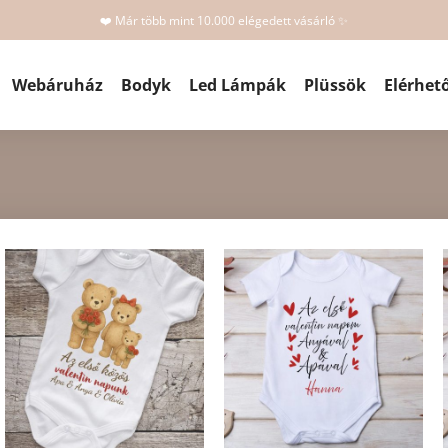
❤️ Már több mint 10.000 elégedett vásárló ✨
Webáruház
Bodyk
Led Lámpák
Plüssök
Elérhet