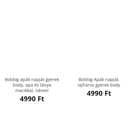
Boldog apák napját gyerek
Boldog Apák napját,
body, apa és lánya
lajháros gyerek body
macikkal, névvel
4990
Ft
4990
Ft