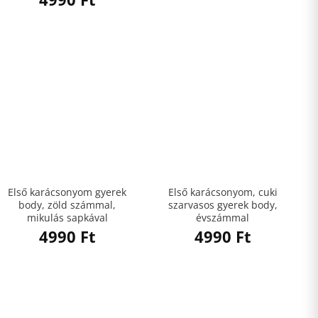
Első karácsonyom gyerek
Első karácsonyom, cuki
body, zöld számmal,
szarvasos gyerek body,
mikulás sapkával
évszámmal
4990
Ft
4990
Ft