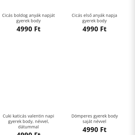
Cicás boldog anyák napját
Cicás első anyák napja
gyerek body
gyerek body
4990
Ft
4990
Ft
Cuki katicás valentin napi
Dömperes gyerek body
gyerek body, névvel,
saját névvel
dátummal
4990
Ft
4990
Ft