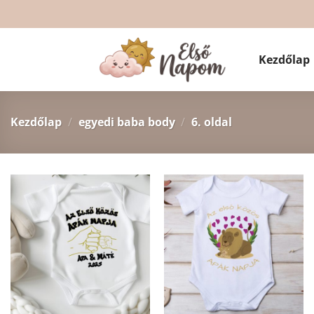
Skip
to
content
Kezdőlap
Kezdőlap
/
egyedi baba body
/
6. oldal