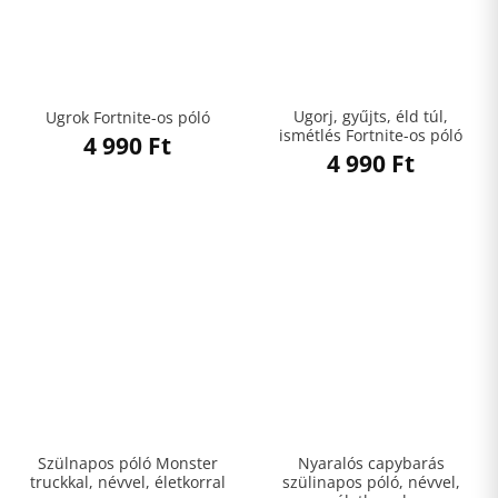
Ugorj, gyűjts, éld túl,
Ugrok Fortnite-os póló
ismétlés Fortnite-os póló
4 990
Ft
4 990
Ft
Szülnapos póló Monster
Nyaralós capybarás
truckkal, névvel, életkorral
szülinapos póló, névvel,