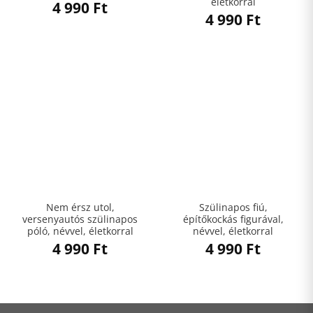
életkorral
4 990
Ft
4 990
Ft
Nem érsz utol,
Szülinapos fiú,
versenyautós szülinapos
építőkockás figurával,
póló, névvel, életkorral
névvel, életkorral
4 990
Ft
4 990
Ft