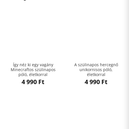
Így néz ki egy vagány
A szülinapos hercegnő
Minecraftos szülinapos
unikornisos póló,
póló, életkorral
életkorral
4 990
Ft
4 990
Ft