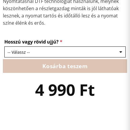
Nyomtatásnál DTF technológiát használunk, melynek
köszönhetően a részletgazdag minták is jól láthatóak
lesznek, a nyomat tartós és időtálló lesz és a nyomat
színe élénk és erős.
Hosszú vagy rövid ujjú?
*
Kosárba teszem
4 990
Ft