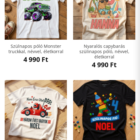
Szülnapos póló Monster
Nyaralós capybarás
truckkal, névvel, életkorral
szülinapos póló, névvel,
életkorral
4 990
Ft
4 990
Ft