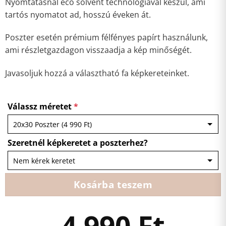
Nyomtatásnál eco solvent technológiával készül, ami
tartós nyomatot ad, hosszú éveken át.
Poszter esetén prémium félfényes papírt használunk,
ami részletgazdagon visszaadja a kép minőségét.
Javasoljuk hozzá a választható fa képkereteinket.
Válassz méretet
*
Szeretnél képkeretet a poszterhez?
Kosárba teszem
4 990
Ft