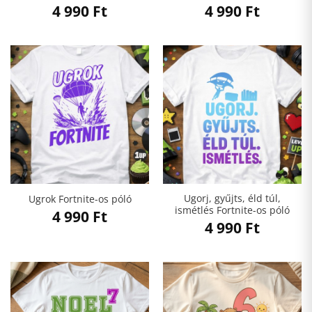
4 990
Ft
4 990
Ft
Ugorj, gyűjts, éld túl,
Ugrok Fortnite-os póló
ismétlés Fortnite-os póló
4 990
Ft
4 990
Ft