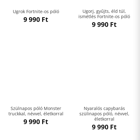
Ugorj, gyűjts, éld túl,
Ugrok Fortnite-os póló
ismétlés Fortnite-os póló
9 990
Ft
9 990
Ft
Szülnapos póló Monster
Nyaralós capybarás
truckkal, névvel, életkorral
szülinapos póló, névvel,
életkorral
9 990
Ft
9 990
Ft