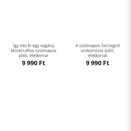
Így néz ki egy vagány
A szülinapos hercegnő
Minecraftos szülinapos
unikornisos póló,
póló, életkorral
életkorral
9 990
Ft
9 990
Ft