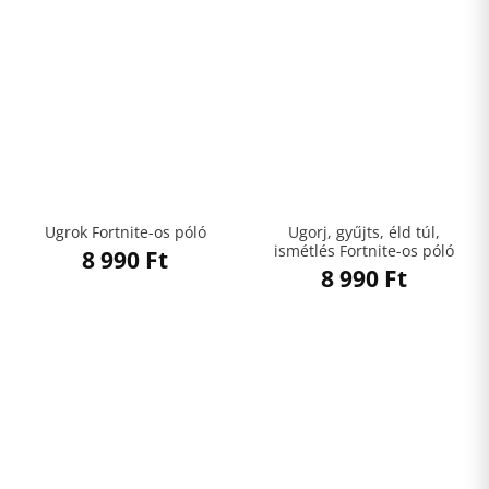
Ugorj, gyűjts, éld túl,
Ugrok Fortnite-os póló
ismétlés Fortnite-os póló
8 990
Ft
8 990
Ft