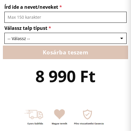
Írd ide a nevet/neveket
*
Válassz talp típust
*
Kosárba teszem
8 990
Ft