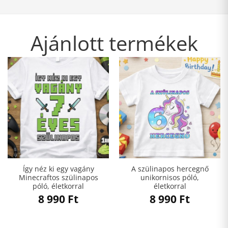
Ajánlott termékek
Így néz ki egy vagány
A szülinapos hercegnő
Minecraftos szülinapos
unikornisos póló,
póló, életkorral
életkorral
8 990
Ft
8 990
Ft