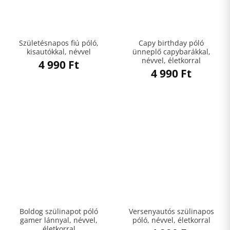
Születésnapos fiú póló,
Capy birthday póló
kisautókkal, névvel
ünneplő capybarákkal,
névvel, életkorral
4 990
Ft
4 990
Ft
Boldog szülinapot póló
Versenyautós szülinapos
gamer lánnyal, névvel,
póló, névvel, életkorral
életkorral