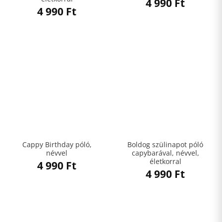
4 990
Ft
4 990
Ft
Cappy Birthday póló,
Boldog szülinapot póló
névvel
capybarával, névvel,
életkorral
4 990
Ft
4 990
Ft