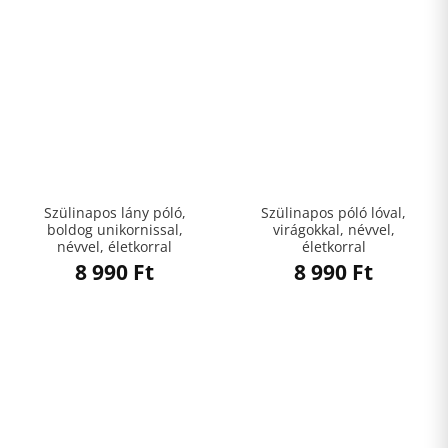
Szülinapos lány póló,
Szülinapos póló lóval,
boldog unikornissal,
virágokkal, névvel,
névvel, életkorral
életkorral
8 990
Ft
8 990
Ft