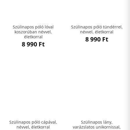
Szülinapos póló lóval
Szülinapos póló tündérrel,
koszorúban névvel,
névvel, életkorral
életkorral
8 990
Ft
8 990
Ft
Szülinapos póló cápával,
Szülinapos lány,
névvel, életkorral
varázslatos unikornissal,