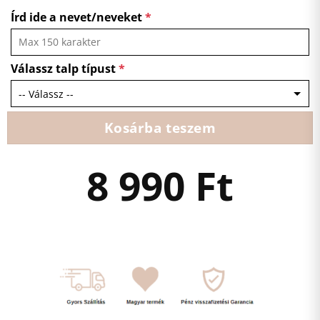
Írd ide a nevet/neveket
*
Válassz talp típust
*
Kosárba teszem
8 990
Ft