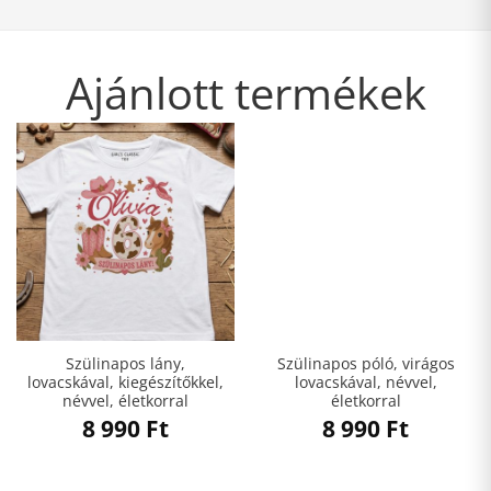
Ajánlott termékek
Szülinapos lány,
Szülinapos póló, virágos
lovacskával, kiegészítőkkel,
lovacskával, névvel,
névvel, életkorral
életkorral
8 990
Ft
8 990
Ft