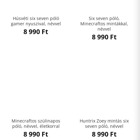
Húsvéti six seven póló
Six seven póló,
gamer nyuszival, névvel
Minecraftos mintákkal,
névvel
8 990
Ft
8 990
Ft
Minecraftos szülinapos
Huntrix Zoey mintás six
póló, névvel, életkorral
seven póló, névvel
8 990
Ft
8 990
Ft