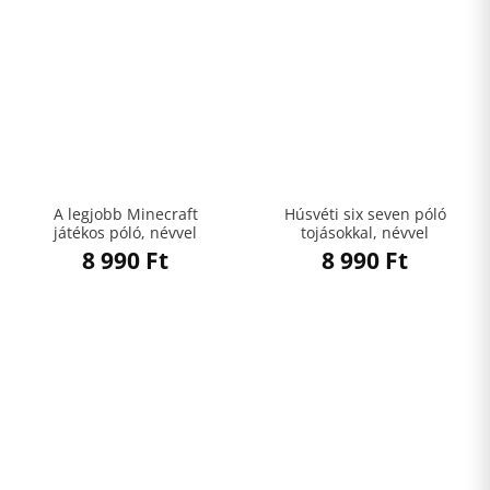
A legjobb Minecraft
Húsvéti six seven póló
játékos póló, névvel
tojásokkal, névvel
8 990
Ft
8 990
Ft