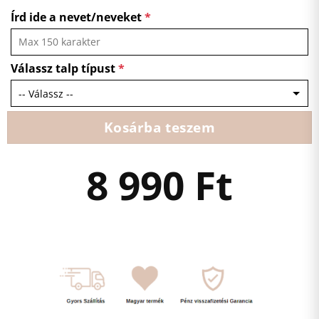
Írd ide a nevet/neveket
*
Válassz talp típust
*
Kosárba teszem
8 990
Ft