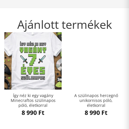
Ajánlott termékek
Így néz ki egy vagány
A szülinapos hercegnő
Minecraftos szülinapos
unikornisos póló,
póló, életkorral
életkorral
8 990
Ft
8 990
Ft