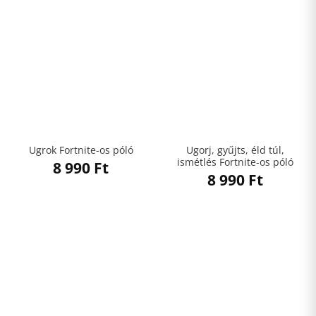
Ugorj, gyűjts, éld túl,
Ugrok Fortnite-os póló
ismétlés Fortnite-os póló
8 990
Ft
8 990
Ft