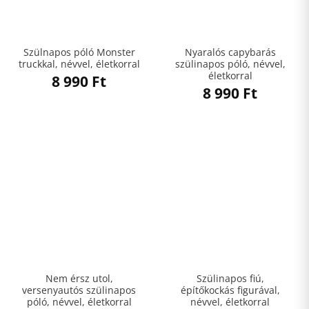
Szülnapos póló Monster
Nyaralós capybarás
truckkal, névvel, életkorral
szülinapos póló, névvel,
életkorral
8 990
Ft
8 990
Ft
Nem érsz utol,
Szülinapos fiú,
versenyautós szülinapos
építőkockás figurával,
póló, névvel, életkorral
névvel, életkorral