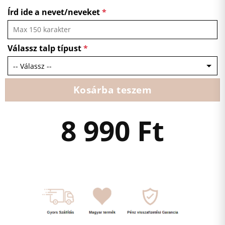
Írd ide a nevet/neveket
*
Válassz talp típust
*
Kosárba teszem
8 990
Ft