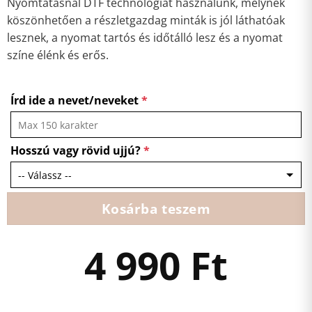
Nyomtatásnál DTF technológiát használunk, melynek
köszönhetően a részletgazdag minták is jól láthatóak
lesznek, a nyomat tartós és időtálló lesz és a nyomat
színe élénk és erős.
Írd ide a nevet/neveket
*
Hosszú vagy rövid ujjú?
*
Kosárba teszem
4 990
Ft