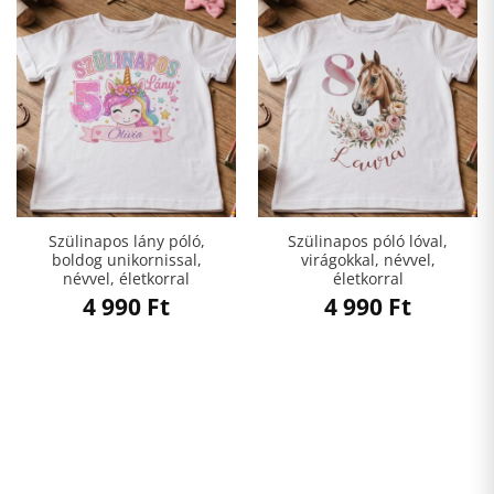
Szülinapos lány póló,
Szülinapos póló lóval,
boldog unikornissal,
virágokkal, névvel,
névvel, életkorral
életkorral
4 990
Ft
4 990
Ft