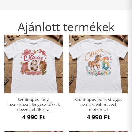
Ajánlott termékek
Szülinapos lány,
Szülinapos póló, virágos
lovacskával, kiegészítőkkel,
lovacskával, névvel,
névvel, életkorral
életkorral
4 990
Ft
4 990
Ft