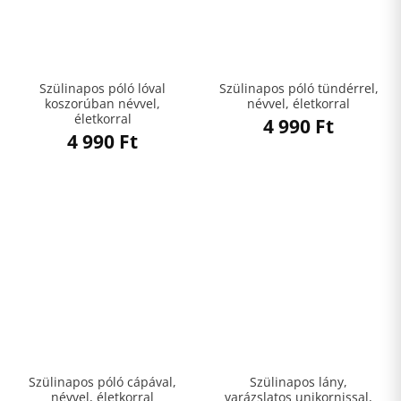
Szülinapos póló lóval
Szülinapos póló tündérrel,
koszorúban névvel,
névvel, életkorral
életkorral
4 990
Ft
4 990
Ft
Szülinapos póló cápával,
Szülinapos lány,
névvel, életkorral
varázslatos unikornissal,