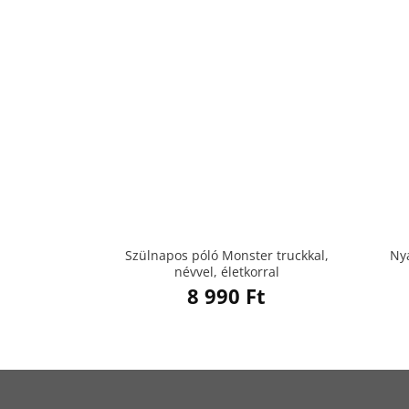
Szülnapos póló Monster truckkal,
Ny
névvel, életkorral
8 990
Ft