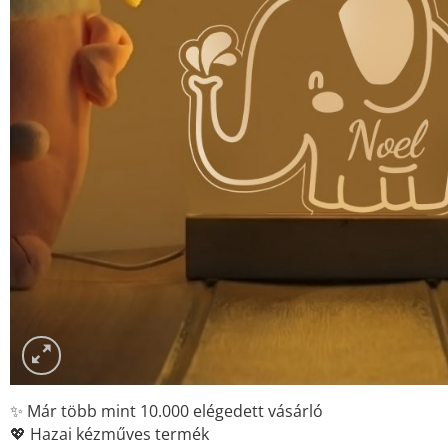
✨ Már több mint 10.000 elégedett vásárló
💖 Hazai kézműves termék