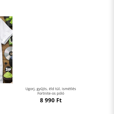
Ugorj, gyűjts, éld túl, ismétlés
Fortnite-os póló
8 990
Ft