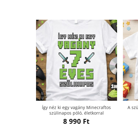
Így néz ki egy vagány Minecraftos
A sz
szülinapos póló, életkorral
8 990
Ft