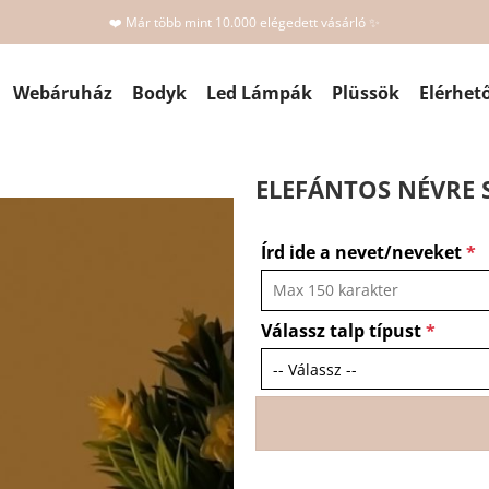
❤️ Már több mint 10.000 elégedett vásárló ✨
Webáruház
Bodyk
Led Lámpák
Plüssök
Elérhet
ELEFÁNTOS NÉVRE S
Írd ide a nevet/neveket
*
Válassz talp típust
*