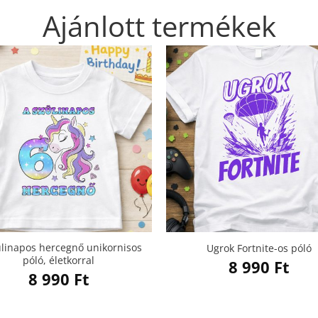
Ajánlott termékek
ülinapos hercegnő unikornisos
Ugrok Fortnite-os póló
póló, életkorral
8 990
Ft
8 990
Ft