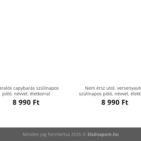
aralós capybarás szülinapos
Nem érsz utol, versenyaut
póló, névvel, életkorral
szülinapos póló, névvel, életk
8 990
Ft
8 990
Ft
Minden jog fenntartva 2026 ©
Elsőnapom.hu