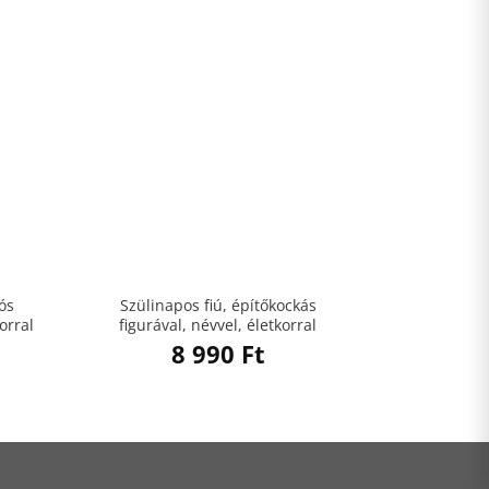
ós
Szülinapos fiú, építőkockás
orral
figurával, névvel, életkorral
8 990
Ft