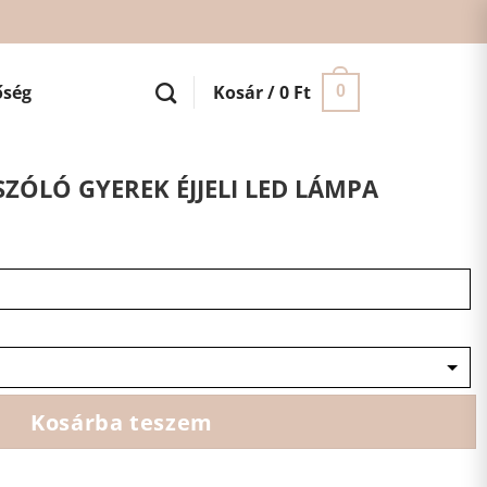
őség
Kosár /
0
Ft
0
ZÓLÓ GYEREK ÉJJELI LED LÁMPA
Kosárba teszem