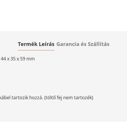
Termék Leírás
Garancia és Szállítás
 144 x 35 x 59 mm
ábel tartozik hozzá. (töltő fej nem tartozék)