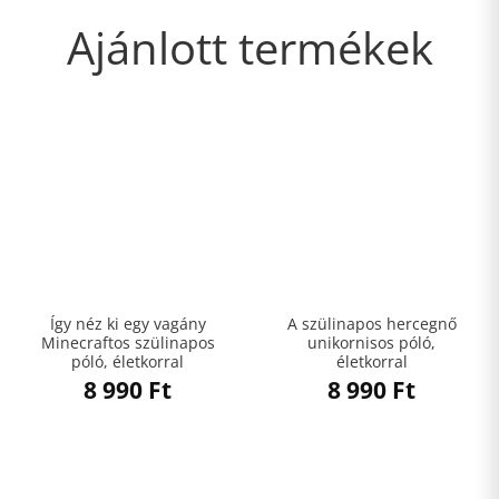
Ajánlott termékek
Így néz ki egy vagány
A szülinapos hercegnő
Minecraftos szülinapos
unikornisos póló,
póló, életkorral
életkorral
8 990
Ft
8 990
Ft