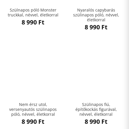
Szülnapos póló Monster
Nyaralós capybarás
truckkal, névvel, életkorral
szülinapos póló, névvel,
életkorral
8 990
Ft
8 990
Ft
Nem érsz utol,
Szülinapos fiú,
versenyautós szülinapos
építőkockás figurával,
póló, névvel, életkorral
névvel, életkorral
8 990
Ft
8 990
Ft