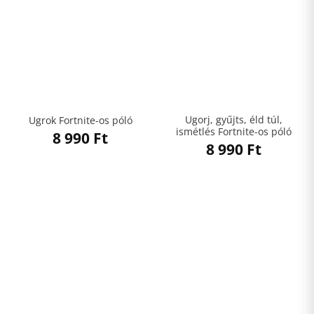
Ugorj, gyűjts, éld túl,
Ugrok Fortnite-os póló
ismétlés Fortnite-os póló
8 990
Ft
8 990
Ft