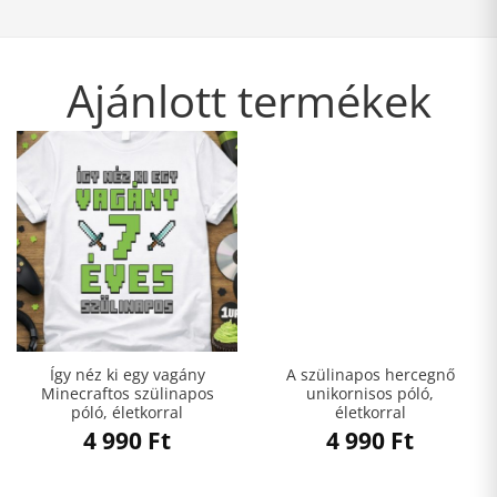
Ajánlott termékek
Így néz ki egy vagány
A szülinapos hercegnő
Minecraftos szülinapos
unikornisos póló,
póló, életkorral
életkorral
4 990
Ft
4 990
Ft