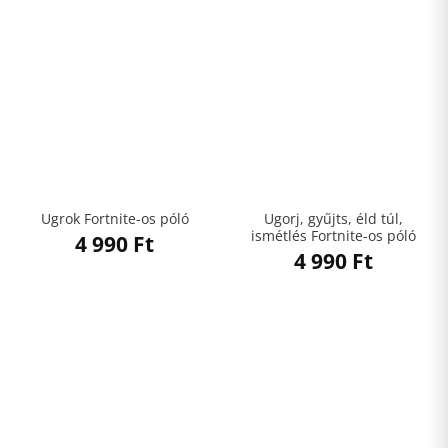
Ugorj, gyűjts, éld túl,
Ugrok Fortnite-os póló
ismétlés Fortnite-os póló
4 990
Ft
4 990
Ft