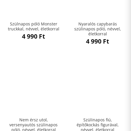
Szülnapos póló Monster
Nyaralós capybarás
truckkal, névvel, életkorral
szülinapos póló, névvel,
életkorral
4 990
Ft
4 990
Ft
Nem érsz utol,
Szülinapos fiú,
versenyautós szülinapos
építőkockás figurával,
póló, névvel, életkorral
névvel, életkorral