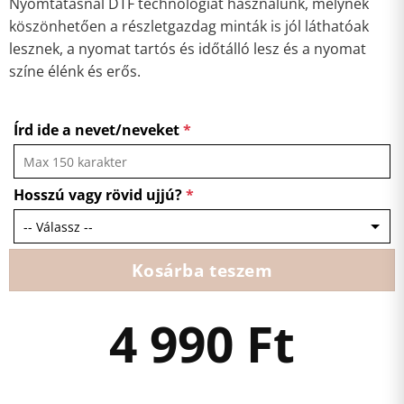
Nyomtatásnál DTF technológiát használunk, melynek
köszönhetően a részletgazdag minták is jól láthatóak
lesznek, a nyomat tartós és időtálló lesz és a nyomat
színe élénk és erős.
Írd ide a nevet/neveket
*
Hosszú vagy rövid ujjú?
*
Kosárba teszem
4 990
Ft