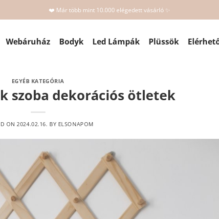
❤️ Már több mint 10.000 elégedett vásárló ✨
Webáruház
Bodyk
Led Lámpák
Plüssök
Elérhet
EGYÉB KATEGÓRIA
k szoba dekorációs ötletek
ED ON
2024.02.16.
BY
ELSONAPOM