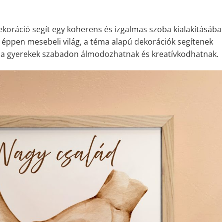
koráció segít egy koherens és izgalmas szoba kialakításába
y éppen mesebeli világ, a téma alapú dekorációk segítenek
n a gyerekek szabadon álmodozhatnak és kreatívkodhatnak.