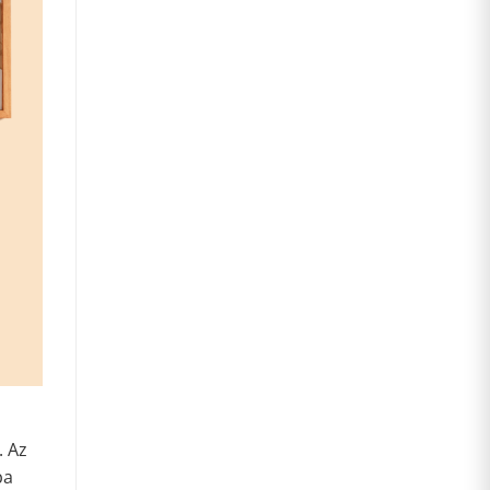
. Az
ba