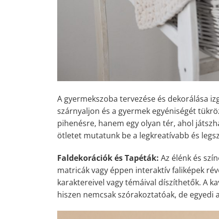
A gyermekszoba tervezése és dekorálása izga
szárnyaljon és a gyermek egyéniségét tükr
pihenésre, hanem egy olyan tér, ahol játsz
ötletet mutatunk be a legkreatívabb és le
Faldekorációk és Tapéták:
Az élénk és szín
matricák vagy éppen interaktív faliképek rév
karaktereivel vagy témáival díszíthetők. A k
hiszen nemcsak szórakoztatóak, de egyedi a