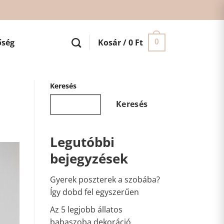
őség
Kosár /
0
Ft
0
Keresés
Keresés
Legutóbbi
bejegyzések
Gyerek poszterek a szobába?
Így dobd fel egyszerűen
Az 5 legjobb állatos
babaszoba dekoráció