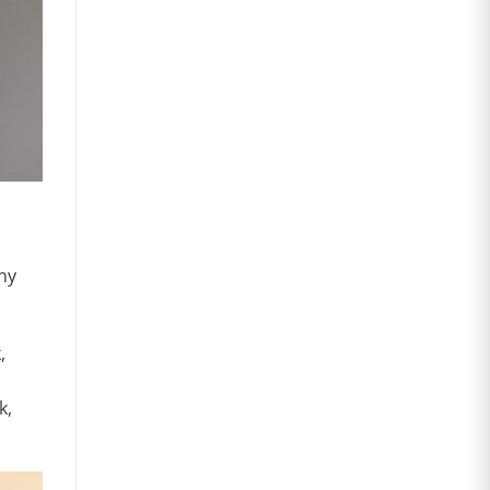
ny
,
k,