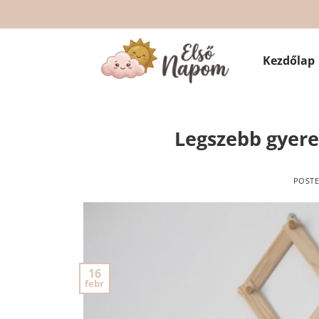
Skip
to
content
Kezdőlap
Legszebb gyere
POST
16
febr