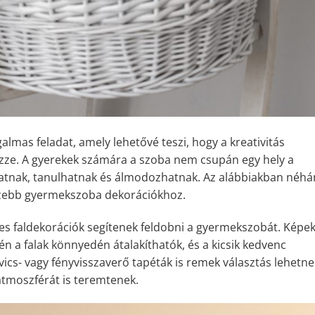
lmas feladat, amely lehetővé teszi, hogy a kreativitás
özze. A gyerekek számára a szoba nem csupán egy hely a
hatnak, tanulhatnak és álmodozhatnak. Az alábbiakban néhá
gszebb gyermekszoba dekorációkhoz.
es faldekorációk segítenek feldobni a gyermekszobát. Képek
én a falak könnyedén átalakíthatók, és a kicsik kedvenc
avics- vagy fényvisszaverő tapéták is remek választás lehetne
tmoszférát is teremtenek.