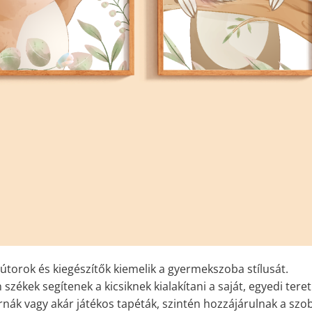
útorok és kiegészítők kiemelik a gyermekszoba stílusát.
zékek segítenek a kicsiknek kialakítani a saját, egyedi teret
árnák vagy akár játékos tapéták, szintén hozzájárulnak a szo