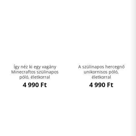
Így néz ki egy vagány
A szülinapos hercegnő
Minecraftos szülinapos
unikornisos póló,
póló, életkorral
életkorral
4 990
Ft
4 990
Ft