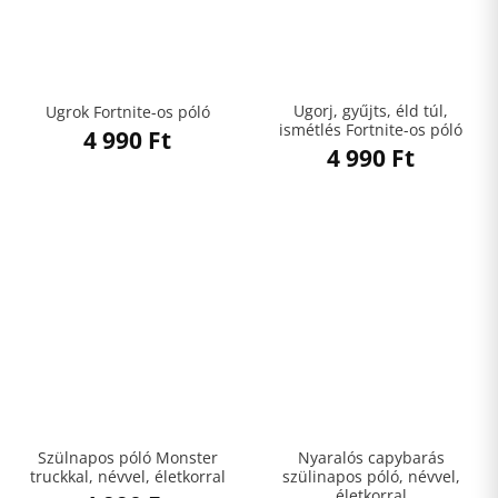
Ugorj, gyűjts, éld túl,
Ugrok Fortnite-os póló
ismétlés Fortnite-os póló
4 990
Ft
4 990
Ft
Szülnapos póló Monster
Nyaralós capybarás
truckkal, névvel, életkorral
szülinapos póló, névvel,
életkorral