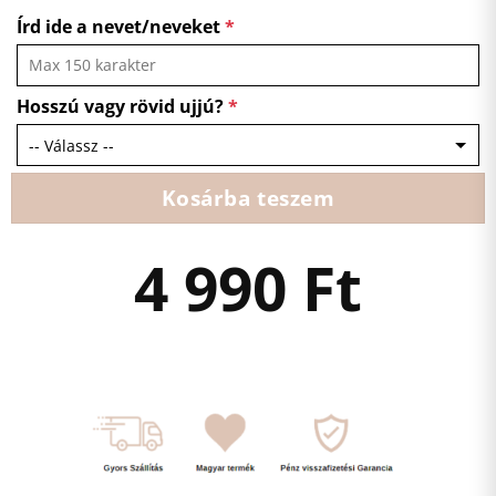
Írd ide a nevet/neveket
*
Hosszú vagy rövid ujjú?
*
Kosárba teszem
4 990
Ft