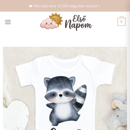
Skip
❤️ Már több mint 10.000 elégedett vásárló ✨
to
content
0