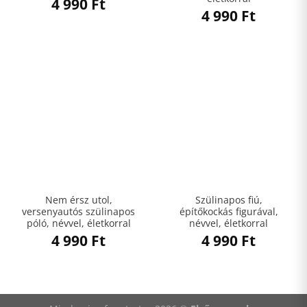
4 990
Ft
4 990
Ft
Nem érsz utol,
Szülinapos fiú,
versenyautós szülinapos
építőkockás figurával,
póló, névvel, életkorral
névvel, életkorral
4 990
Ft
4 990
Ft