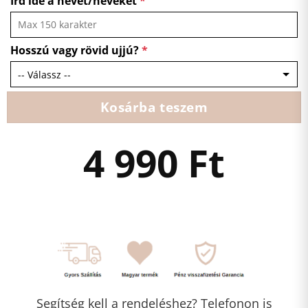
Írd ide a nevet/neveket
*
Hosszú vagy rövid ujjú?
*
Kosárba teszem
4 990
Ft
Segítség kell a rendeléshez? Telefonon is