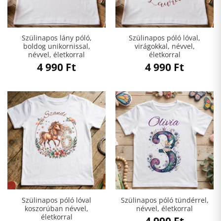
Szülinapos lány póló,
Szülinapos póló lóval,
boldog unikornissal,
virágokkal, névvel,
névvel, életkorral
életkorral
4 990
Ft
4 990
Ft
Szülinapos póló lóval
Szülinapos póló tündérrel,
koszorúban névvel,
névvel, életkorral
életkorral
4 990
Ft