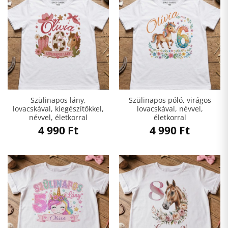
Szülinapos lány,
Szülinapos póló, virágos
lovacskával, kiegészítőkkel,
lovacskával, névvel,
névvel, életkorral
életkorral
4 990
Ft
4 990
Ft