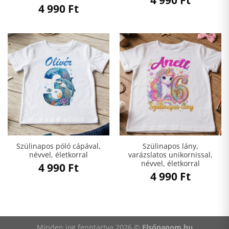
4 990
Ft
Szülinapos póló cápával,
Szülinapos lány,
névvel, életkorral
varázslatos unikornissal,
névvel, életkorral
4 990
Ft
4 990
Ft
Minden jog fenntartva 2026 ©
Elsőnapom.hu