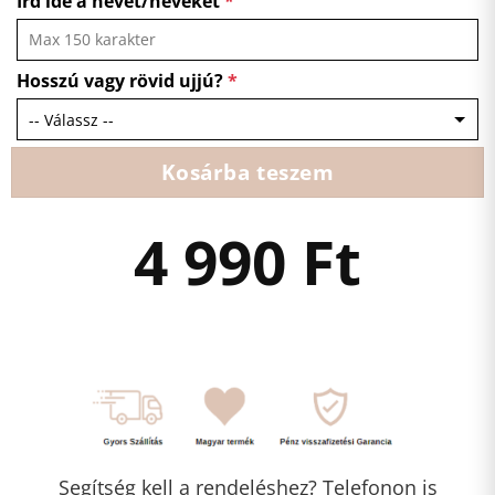
Írd ide a nevet/neveket
*
Hosszú vagy rövid ujjú?
*
Kosárba teszem
4 990
Ft
Segítség kell a rendeléshez? Telefonon is