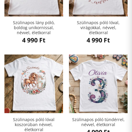
Szülinapos lány póló,
Szülinapos póló lóval,
boldog unikornissal,
virágokkal, névvel,
névvel, életkorral
életkorral
4 990
Ft
4 990
Ft
Szülinapos póló lóval
Szülinapos póló tündérrel,
koszorúban névvel,
névvel, életkorral
életkorral
4 990
Ft