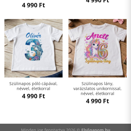
4 990
Ft
Szülinapos póló cápával,
Szülinapos lány,
névvel, életkorral
varázslatos unikornissal,
névvel, életkorral
4 990
Ft
4 990
Ft
Minden jog fenntartva 2026 ©
Elsőnapom.hu