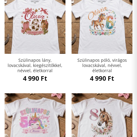
Szülinapos lány,
Szülinapos póló, virágos
lovacskával, kiegészítőkkel,
lovacskával, névvel,
névvel, életkorral
életkorral
4 990
Ft
4 990
Ft