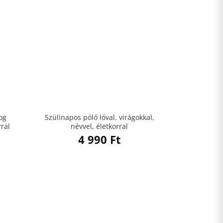
og
Szülinapos póló lóval, virágokkal,
rral
névvel, életkorral
4 990
Ft