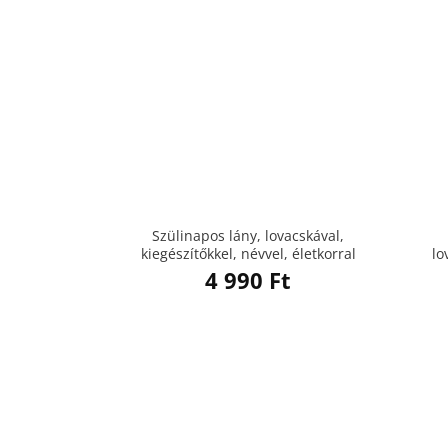
Szülinapos lány, lovacskával,
kiegészítőkkel, névvel, életkorral
lo
4 990
Ft