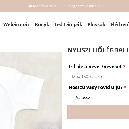
❤️ Már több mint 10.000 elégedett vásárló ✨
Webáruház
Bodyk
Led Lámpák
Plüssök
Elérhet
NYUSZI HŐLÉGBALL
Írd ide a nevet/neveket
*
Hosszú vagy rövid ujjú?
*