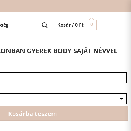
őség
Kosár /
0
Ft
0
ONBAN GYEREK BODY SAJÁT NÉVVEL
Kosárba teszem