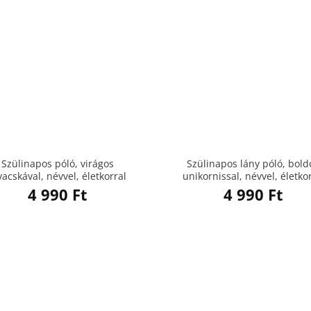
Szülinapos póló, virágos
Szülinapos lány póló, bold
vacskával, névvel, életkorral
unikornissal, névvel, életko
4 990
Ft
4 990
Ft