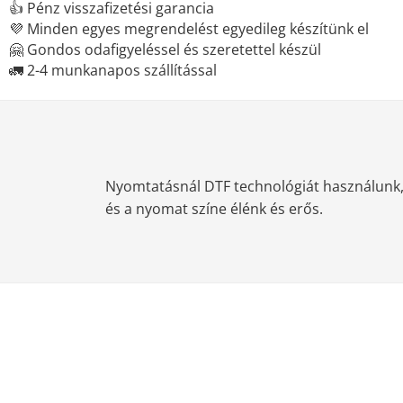
👍 Pénz visszafizetési garancia
💜 Minden egyes megrendelést egyedileg készítünk el
🤗 Gondos odafigyeléssel és szeretettel készül
🚛 2-4 munkanapos szállítással
Nyomtatásnál DTF technológiát használunk, m
és a nyomat színe élénk és erős.