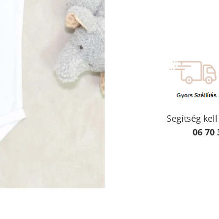
Segítség kel
06 70 