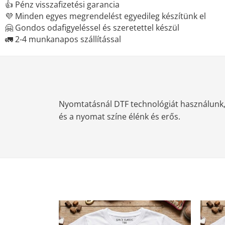
👍 Pénz visszafizetési garancia
💜 Minden egyes megrendelést egyedileg készítünk el
🤗 Gondos odafigyeléssel és szeretettel készül
🚛 2-4 munkanapos szállítással
Nyomtatásnál DTF technológiát használunk, m
és a nyomat színe élénk és erős.