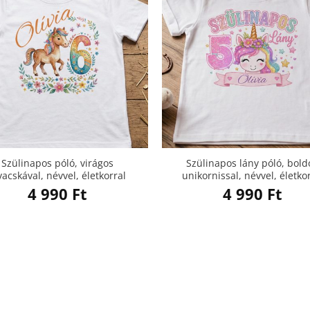
Szülinapos póló, virágos
Szülinapos lány póló, bold
vacskával, névvel, életkorral
unikornissal, névvel, életko
4 990
Ft
4 990
Ft