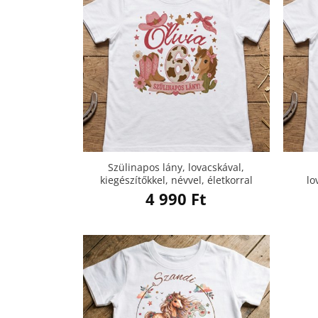
Szülinapos lány, lovacskával,
kiegészítőkkel, névvel, életkorral
lo
4 990
Ft