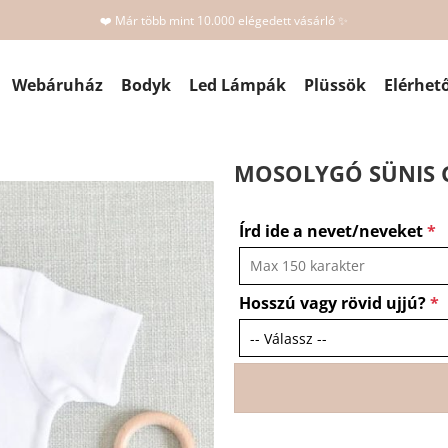
❤️ Már több mint 10.000 elégedett vásárló ✨
Webáruház
Bodyk
Led Lámpák
Plüssök
Elérhet
MOSOLYGÓ SÜNIS G
Írd ide a nevet/neveket
*
Hosszú vagy rövid ujjú?
*