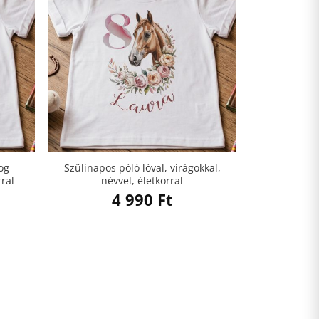
og
Szülinapos póló lóval, virágokkal,
rral
névvel, életkorral
4 990
Ft