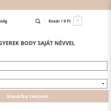
őség
Kosár /
0
Ft
0
YEREK BODY SAJÁT NÉVVEL
Kosárba teszem