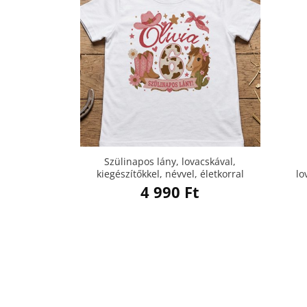
Szülinapos lány, lovacskával,
kiegészítőkkel, névvel, életkorral
lo
4 990
Ft