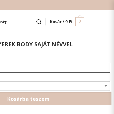
őség
Kosár /
0
Ft
0
YEREK BODY SAJÁT NÉVVEL
Kosárba teszem