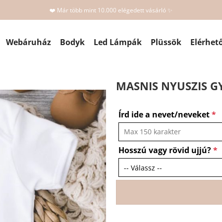
❤️ Már több mint 10.000 elégedett vásárló ✨
Webáruház
Bodyk
Led Lámpák
Plüssök
Elérhet
MASNIS NYUSZIS G
Írd ide a nevet/neveket
*
Hosszú vagy rövid ujjú?
*