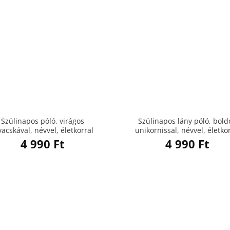
Szülinapos póló, virágos
Szülinapos lány póló, bold
vacskával, névvel, életkorral
unikornissal, névvel, életko
4 990
Ft
4 990
Ft