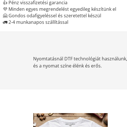
👍 Pénz visszafizetési garancia
💜 Minden egyes megrendelést egyedileg készítünk el
🤗 Gondos odafigyeléssel és szeretettel készül
🚛 2-4 munkanapos szállítással
Nyomtatásnál DTF technológiát használunk, m
és a nyomat színe élénk és erős.