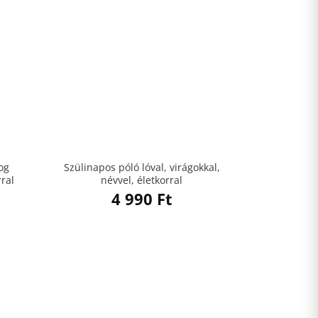
og
Szülinapos póló lóval, virágokkal,
rral
névvel, életkorral
4 990
Ft