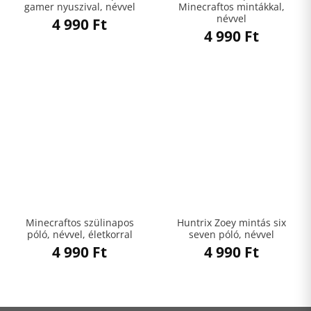
gamer nyuszival, névvel
Minecraftos mintákkal,
névvel
4 990
Ft
4 990
Ft
Minecraftos szülinapos
Huntrix Zoey mintás six
póló, névvel, életkorral
seven póló, névvel
4 990
Ft
4 990
Ft