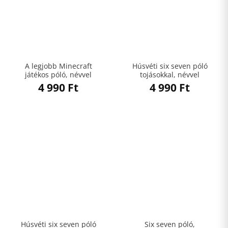
A legjobb Minecraft
Húsvéti six seven póló
játékos póló, névvel
tojásokkal, névvel
4 990
Ft
4 990
Ft
Húsvéti six seven póló
Six seven póló,