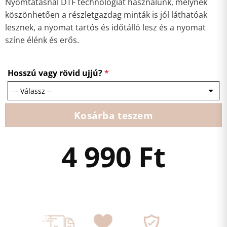
Nyomtatásnál DTF technológiát használunk, melynek
köszönhetően a részletgazdag minták is jól láthatóak
lesznek, a nyomat tartós és időtálló lesz és a nyomat
színe élénk és erős.
Hosszú vagy rövid ujjú?
*
Kosárba teszem
4 990
Ft