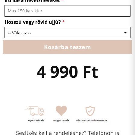
Írd ide a nevet/neveket
*
Hosszú vagy rövid ujjú?
*
Kosárba teszem
4 990
Ft
Segítség kell a rendeléshez? Telefonon is