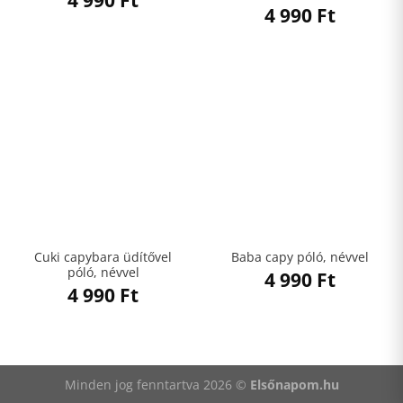
4 990
Ft
Cuki capybara üdítővel
Baba capy póló, névvel
póló, névvel
4 990
Ft
4 990
Ft
Minden jog fenntartva 2026 ©
Elsőnapom.hu