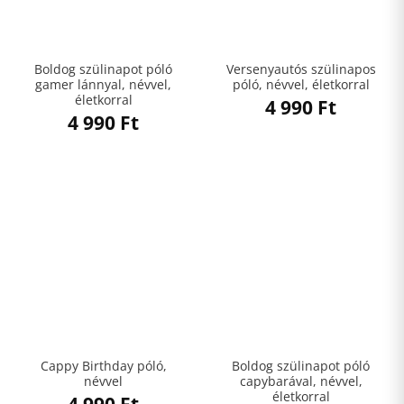
Boldog szülinapot póló
Versenyautós szülinapos
gamer lánnyal, névvel,
póló, névvel, életkorral
életkorral
4 990
Ft
4 990
Ft
Cappy Birthday póló,
Boldog szülinapot póló
névvel
capybarával, névvel,
életkorral
4 990
Ft