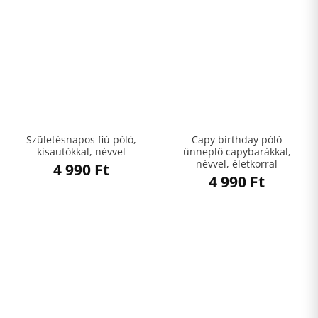
Születésnapos fiú póló,
Capy birthday póló
kisautókkal, névvel
ünneplő capybarákkal,
névvel, életkorral
4 990
Ft
4 990
Ft