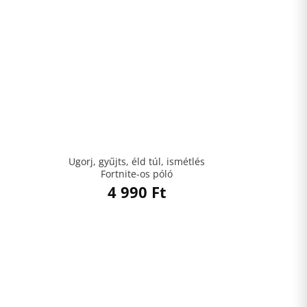
Ugorj, gyűjts, éld túl, ismétlés
Fortnite-os póló
4 990
Ft