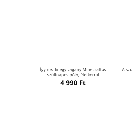
Így néz ki egy vagány Minecraftos
A sz
szülinapos póló, életkorral
4 990
Ft