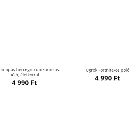
ülinapos hercegnő unikornisos
Ugrok Fortnite-os póló
póló, életkorral
4 990
Ft
4 990
Ft