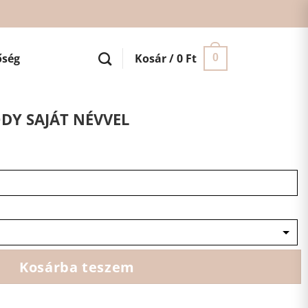
őség
Kosár /
0
Ft
0
DY SAJÁT NÉVVEL
Kosárba teszem