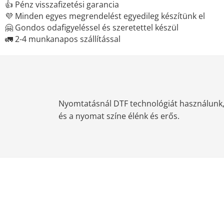
👍 Pénz visszafizetési garancia
💜 Minden egyes megrendelést egyedileg készítünk el
🤗 Gondos odafigyeléssel és szeretettel készül
🚛 2-4 munkanapos szállítással
Nyomtatásnál DTF technológiát használunk, m
és a nyomat színe élénk és erős.