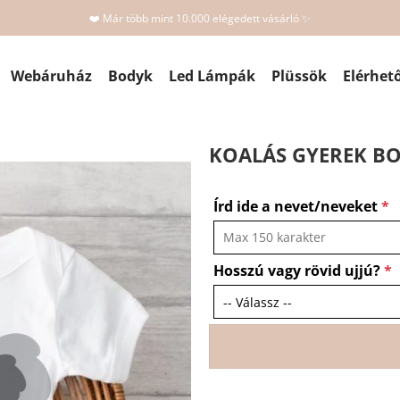
❤️ Már több mint 10.000 elégedett vásárló ✨
Webáruház
Bodyk
Led Lámpák
Plüssök
Elérhet
KOALÁS GYEREK BO
Írd ide a nevet/neveket
*
Hosszú vagy rövid ujjú?
*