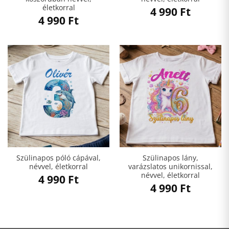
életkorral
4 990
Ft
4 990
Ft
Szülinapos póló cápával,
Szülinapos lány,
névvel, életkorral
varázslatos unikornissal,
névvel, életkorral
4 990
Ft
4 990
Ft