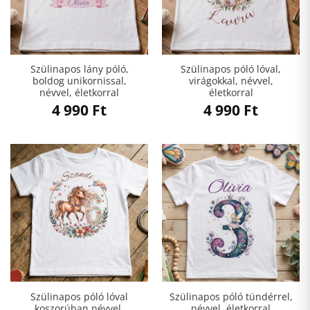
Szülinapos lány póló,
Szülinapos póló lóval,
boldog unikornissal,
virágokkal, névvel,
névvel, életkorral
életkorral
4 990
Ft
4 990
Ft
Szülinapos póló lóval
Szülinapos póló tündérrel,
koszorúban névvel,
névvel, életkorral