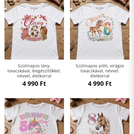
Szülinapos lány,
Szülinapos póló, virágos
lovacskával, kiegészítőkkel,
lovacskával, névvel,
névvel, életkorral
életkorral
4 990
Ft
4 990
Ft