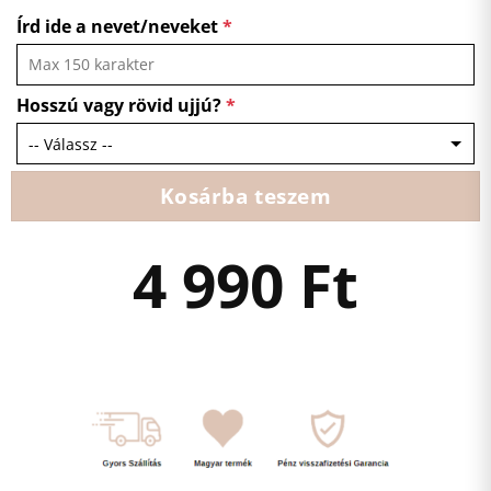
Írd ide a nevet/neveket
*
Hosszú vagy rövid ujjú?
*
Kosárba teszem
4 990
Ft