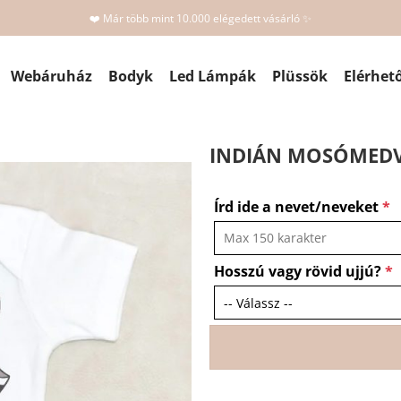
❤️ Már több mint 10.000 elégedett vásárló ✨
Webáruház
Bodyk
Led Lámpák
Plüssök
Elérhet
INDIÁN MOSÓMEDVÉ
Írd ide a nevet/neveket
*
Hosszú vagy rövid ujjú?
*