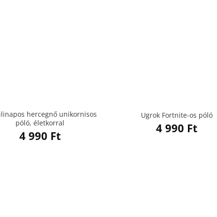
ülinapos hercegnő unikornisos
Ugrok Fortnite-os póló
póló, életkorral
4 990
Ft
4 990
Ft