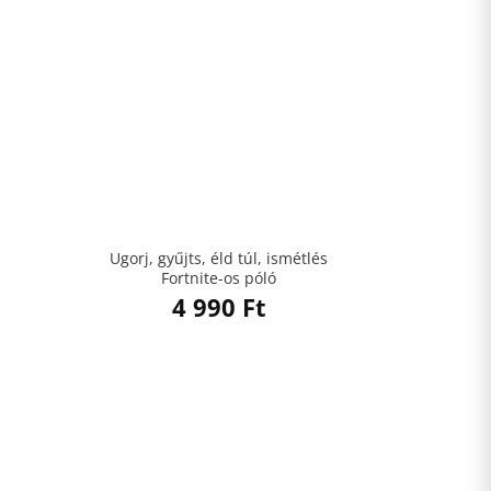
Ugorj, gyűjts, éld túl, ismétlés
Fortnite-os póló
4 990
Ft