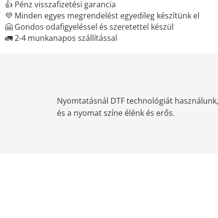
👍 Pénz visszafizetési garancia
💜 Minden egyes megrendelést egyedileg készítünk el
🤗 Gondos odafigyeléssel és szeretettel készül
🚛 2-4 munkanapos szállítással
Nyomtatásnál DTF technológiát használunk, m
és a nyomat színe élénk és erős.