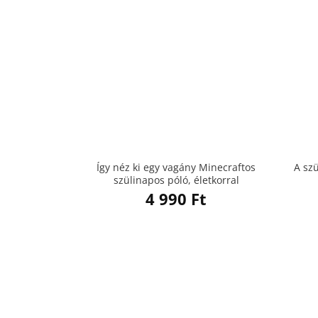
Így néz ki egy vagány Minecraftos
A sz
szülinapos póló, életkorral
4 990
Ft