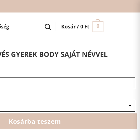
őség
Kosár /
0
Ft
0
S GYEREK BODY SAJÁT NÉVVEL
Kosárba teszem