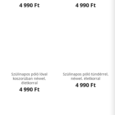
4 990
Ft
4 990
Ft
Szülinapos póló lóval
Szülinapos póló tündérrel,
koszorúban névvel,
névvel, életkorral
életkorral
4 990
Ft
4 990
Ft