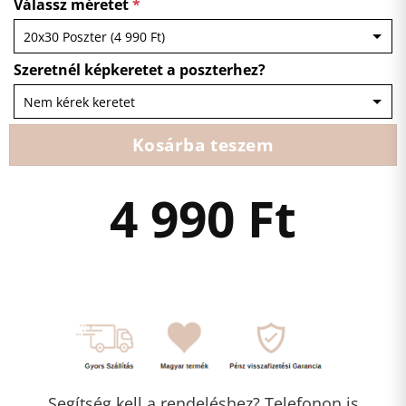
Válassz méretet
*
Szeretnél képkeretet a poszterhez?
Kosárba teszem
4 990
Ft
Segítség kell a rendeléshez? Telefonon is