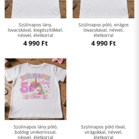
Szülinapos lány,
Szülinapos póló, virágos
lovacskával, kiegészítőkkel,
lovacskával, névvel,
névvel, életkorral
életkorral
4 990
Ft
4 990
Ft
Szülinapos lány póló,
Szülinapos póló lóval,
boldog unikornissal,
virágokkal, névvel,
névvel, életkorral
életkorral