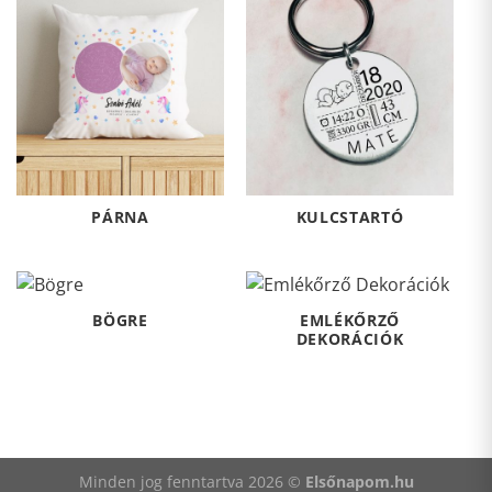
PÁRNA
KULCSTARTÓ
BÖGRE
EMLÉKŐRZŐ
DEKORÁCIÓK
Minden jog fenntartva 2026 ©
Elsőnapom.hu