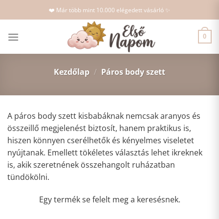
Skip
❤️ Már több mint 10.000 elégedett vásárló ✨
to
content
0
Kezdőlap
/
Páros body szett
A páros body szett kisbabáknak nemcsak aranyos és
összeillő megjelenést biztosít, hanem praktikus is,
hiszen könnyen cserélhetők és kényelmes viseletet
nyújtanak. Emellett tökéletes választás lehet ikreknek
is, akik szeretnének összehangolt ruházatban
tündökölni.
Egy termék se felelt meg a keresésnek.