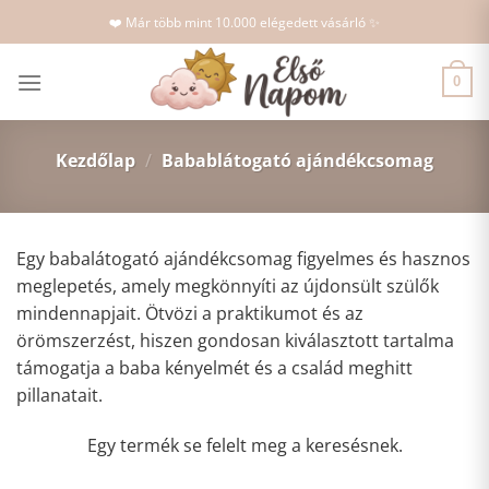
Skip
❤️ Már több mint 10.000 elégedett vásárló ✨
to
content
0
Kezdőlap
/
Babablátogató ajándékcsomag
Egy babalátogató ajándékcsomag figyelmes és hasznos
meglepetés, amely megkönnyíti az újdonsült szülők
mindennapjait. Ötvözi a praktikumot és az
örömszerzést, hiszen gondosan kiválasztott tartalma
támogatja a baba kényelmét és a család meghitt
pillanatait.
Egy termék se felelt meg a keresésnek.